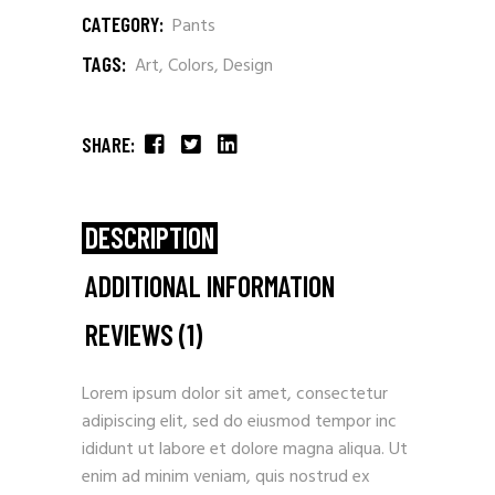
CATEGORY:
Pants
TAGS:
Art
,
Colors
,
Design
SHARE:
DESCRIPTION
ADDITIONAL INFORMATION
REVIEWS (1)
Lorem ipsum dolor sit amet, consectetur
adipiscing elit, sed do eiusmod tempor inc
ididunt ut labore et dolore magna aliqua. Ut
enim ad minim veniam, quis nostrud ex