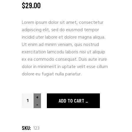
$
29.00
Lorem ipsum dolor sit amet, consectetur
adipiscing elit, sed do eiusmod tempor
incidid uter labore et dolore magna aliqua.
Ut enim ad minim veniam, quis nostrud
exercitation lamcodu laboris nisi ut aliquip
ex ea commodo consequat. Duis aute irure
dolor in minimerit in uptate velit esse cillum
dolore eu fugiat nulla pariatur.
+
ADD TO CART
-
SKU:
123