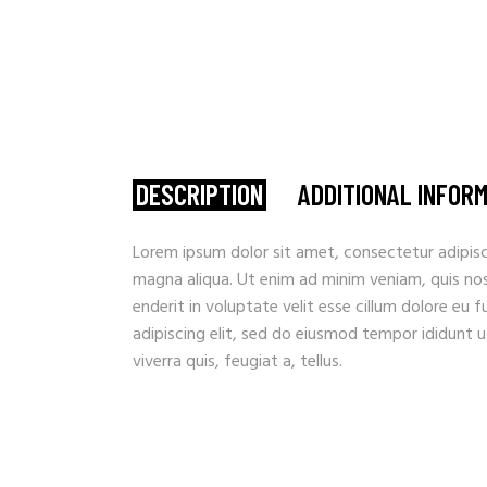
DESCRIPTION
ADDITIONAL INFOR
Lorem ipsum dolor sit amet, consectetur adipisc
magna aliqua. Ut enim ad minim veniam, quis nostr
enderit in voluptate velit esse cillum dolore eu 
adipiscing elit, sed do eiusmod tempor ididunt u
viverra quis, feugiat a, tellus.