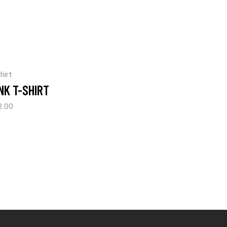
hirt
NK T-SHIRT
2.00