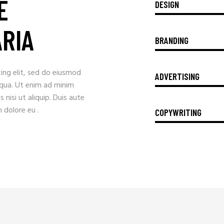
E
DESIGN
ARIA
BRANDING
ing elit, sed do eiusmod
ADVERTISING
iqua. Ut enim ad minim
 nisi ut aliquip. Duis aute
m dolore eu .
COPYWRITING