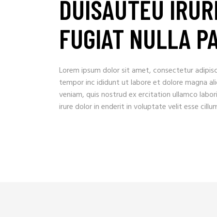
DUISAUTEU IRUR
FUGIAT NULLA P
Lorem ipsum dolor sit amet, consectetur adipisc
tempor inc ididunt ut labore et dolore magna al
veniam, quis nostrud ex ercitation ullamco laboris
irure dolor in enderit in voluptate velit esse cillu