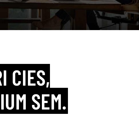
I CIES,
IUM SEM.