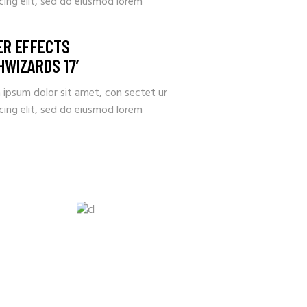
cing elit, sed do eiusmod lorem
ER EFFECTS
HWIZARDS 17’
 ipsum dolor sit amet, con sectet ur
cing elit, sed do eiusmod lorem