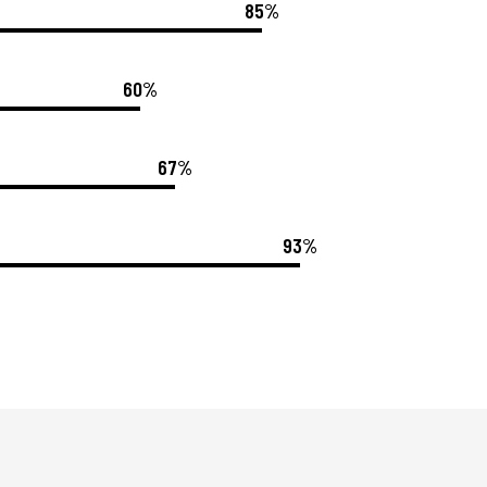
85%
60%
67%
93%