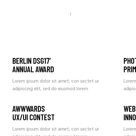
BERLIN DSG17’
PHO
ANNUAL AWARD
PRI
Lorem ipsum dolor sit amet, con sectet ur
Lorem
adipiscing elit, sed do eiusmod lorem
adipis
AWWWARDS
WEB
UX/UI CONTEST
INN
Lorem ipsum dolor sit amet, con sectet ur
Lorem