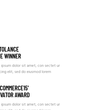
TOLANCE
ME WINNER
 ipsum dolor sit amet, con sectet ur
cing elit, sed do eiusmod lorem
COMMERCE15’
OVATOR AWARD
 ipsum dolor sit amet, con sectet ur