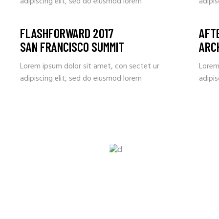
adipiscing elit, sed do eiusmod lorem
adipis
FLASHFORWARD 2017
AFT
SAN FRANCISCO SUMMIT
ARC
Lorem ipsum dolor sit amet, con sectet ur
Lorem
adipiscing elit, sed do eiusmod lorem
adipis